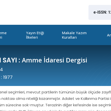
e-ISSN: 
leme
Yayın Etiği
Makale Yazım
Ar
ri
İlkeleri
Kuralları
Amme İdaresi Dergisi
 SAYI :
4
 :
1977
nel seçimleri, mevcut partilerin tümünün büyük ölçüde zayıflam
oktası olma niteliği kazanmıştır. Adalet ve Kalkınma Partisi ik
m sürecine sok-muştur. Terazinin diğer kefesinde ise seçiml