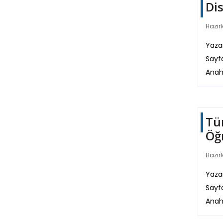
Dis
Hazırl
Yazar
Sayf
Anah
Tü
Öğr
Hazırl
Yazar
Sayf
Anah