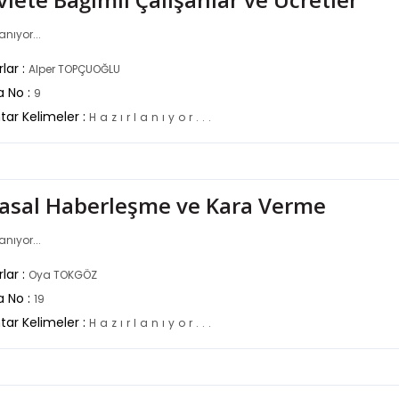
anıyor...
lar :
Alper TOPÇUOĞLU
a No :
9
tar Kelimeler :
H
a
z
ı
r
l
a
n
ı
y
o
r
.
.
.
yasal Haberleşme ve Kara Verme
anıyor...
lar :
Oya TOKGÖZ
a No :
19
tar Kelimeler :
H
a
z
ı
r
l
a
n
ı
y
o
r
.
.
.