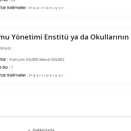
tar Kelimeler :
H
a
z
ı
r
l
a
n
ı
y
o
r
.
.
.
mu Yönetimi Enstitü ya da Okullarının 
anıyor...
lar :
François GAZİER, Mesut GÜLMEZ
a No :
7
tar Kelimeler :
H
a
z
ı
r
l
a
n
ı
y
o
r
.
.
.
Hakkimizda