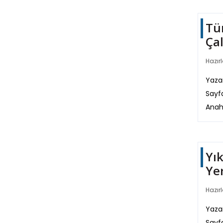
Tü
Ça
Hazırl
Yazar
Sayf
Anah
Yı
Ye
Hazırl
Yazar
Sayf