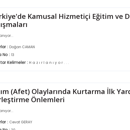
rkiye'de Kamusal Hizmetiçi Eğitim ve D
lışmaları
anıyor...
lar :
Doğan CAMAN
a No :
13
tar Kelimeler :
H
a
z
ı
r
l
a
n
ı
y
o
r
.
.
.
kım (Afet) Olaylarında Kurtarma İlk Ya
rleştirme Önlemleri
anıyor...
lar :
Cevat GERAY
a No :
20