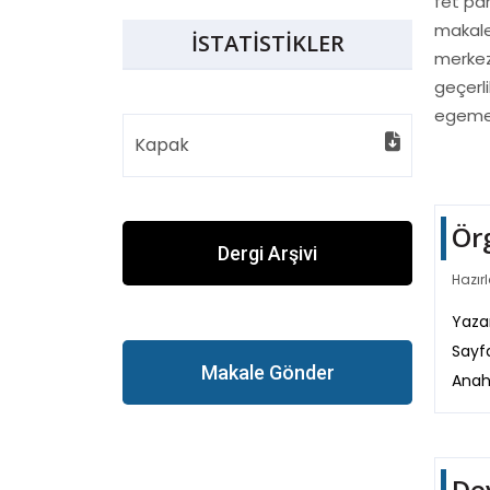
fet par
makale
İSTATİSTİKLER
merkez 
geçerli
egemen 
Kapak
Ör
Dergi Arşivi
Hazırl
Yazar
Sayf
Makale Gönder
Anah
Dev