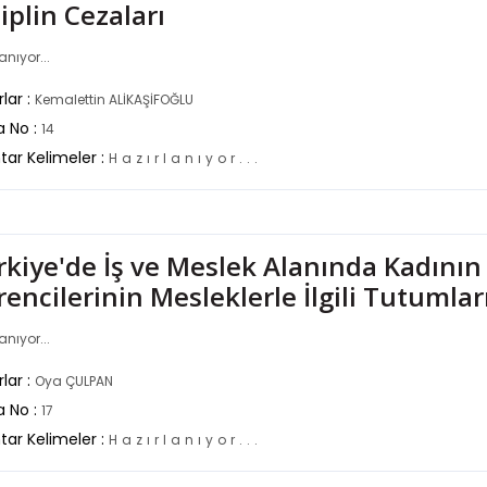
iplin Cezaları
anıyor...
lar :
Kemalettin ALİKAŞİFOĞLU
a No :
14
tar Kelimeler :
H
a
z
ı
r
l
a
n
ı
y
o
r
.
.
.
rkiye'de İş ve Meslek Alanında Kadını
encilerinin Mesleklerle İlgili Tutumlar
anıyor...
lar :
Oya ÇULPAN
a No :
17
tar Kelimeler :
H
a
z
ı
r
l
a
n
ı
y
o
r
.
.
.