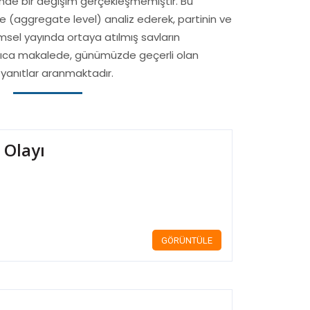
esinde bir değişim gerçekleşmemiştir. Bu
e (aggregate level) analiz ederek, partinin ve
imsel yayında ortaya atılmış savların
 Ayrıca makalede, günümüzde geçerli olan
 yanıtlar aranmaktadır.
 Olayı
GÖRÜNTÜLE