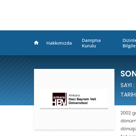
Danışma
Dizin
Hakkımızda
Kurulu
Bilgile
SON
SAYI :
TARİH
2002 ge
dönüm n
dönüşü