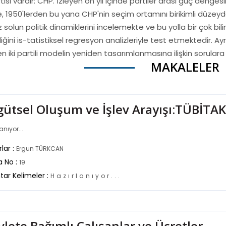
tisi vardır: CHP. İzleyen on yıl içinde partiler arası güç deng
, 1950'lerden bu yana CHP'nin seçim ortamını birikimli düzeyd
solun politik dinamiklerini incelemekte ve bu yolla bir çok bil
liğini is-tatistiksel regresyon analizleriyle test etmektedir.
iki partili modelin yeniden tasarımlanmasına ilişkin sorulara
MAKALELER
gütsel Oluşum ve İşlev Arayışı:TÜBİTAK
anıyor...
lar :
Ergun TÜRKCAN
a No :
19
tar Kelimeler :
H
a
z
ı
r
l
a
n
ı
y
o
r
.
.
.
lete Bağımlı Çalışanlar ve Ücretler