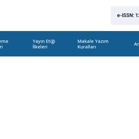
e-ISSN: 
leme
Yayın Etiği
Makale Yazım
Ar
ri
İlkeleri
Kuralları